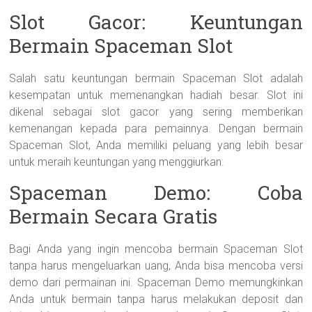
Slot Gacor: Keuntungan
Bermain Spaceman Slot
Salah satu keuntungan bermain Spaceman Slot adalah
kesempatan untuk memenangkan hadiah besar. Slot ini
dikenal sebagai slot gacor yang sering memberikan
kemenangan kepada para pemainnya. Dengan bermain
Spaceman Slot, Anda memiliki peluang yang lebih besar
untuk meraih keuntungan yang menggiurkan.
Spaceman Demo: Coba
Bermain Secara Gratis
Bagi Anda yang ingin mencoba bermain Spaceman Slot
tanpa harus mengeluarkan uang, Anda bisa mencoba versi
demo dari permainan ini. Spaceman Demo memungkinkan
Anda untuk bermain tanpa harus melakukan deposit dan