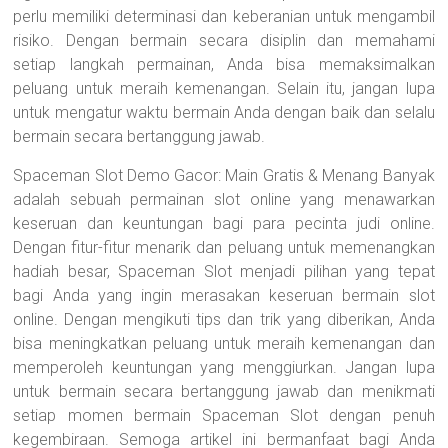
perlu memiliki determinasi dan keberanian untuk mengambil
risiko. Dengan bermain secara disiplin dan memahami
setiap langkah permainan, Anda bisa memaksimalkan
peluang untuk meraih kemenangan. Selain itu, jangan lupa
untuk mengatur waktu bermain Anda dengan baik dan selalu
bermain secara bertanggung jawab.
Spaceman Slot Demo Gacor: Main Gratis & Menang Banyak
adalah sebuah permainan slot online yang menawarkan
keseruan dan keuntungan bagi para pecinta judi online.
Dengan fitur-fitur menarik dan peluang untuk memenangkan
hadiah besar, Spaceman Slot menjadi pilihan yang tepat
bagi Anda yang ingin merasakan keseruan bermain slot
online. Dengan mengikuti tips dan trik yang diberikan, Anda
bisa meningkatkan peluang untuk meraih kemenangan dan
memperoleh keuntungan yang menggiurkan. Jangan lupa
untuk bermain secara bertanggung jawab dan menikmati
setiap momen bermain Spaceman Slot dengan penuh
kegembiraan. Semoga artikel ini bermanfaat bagi Anda