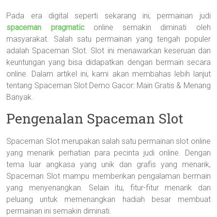
Pada era digital seperti sekarang ini, permainan judi
spaceman pragmatic
online semakin diminati oleh
masyarakat. Salah satu permainan yang tengah populer
adalah Spaceman Slot. Slot ini menawarkan keseruan dan
keuntungan yang bisa didapatkan dengan bermain secara
online. Dalam artikel ini, kami akan membahas lebih lanjut
tentang Spaceman Slot Demo Gacor: Main Gratis & Menang
Banyak.
Pengenalan Spaceman Slot
Spaceman Slot merupakan salah satu permainan slot online
yang menarik perhatian para pecinta judi online. Dengan
tema luar angkasa yang unik dan grafis yang menarik,
Spaceman Slot mampu memberikan pengalaman bermain
yang menyenangkan. Selain itu, fitur-fitur menarik dan
peluang untuk memenangkan hadiah besar membuat
permainan ini semakin diminati.