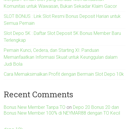
Komunitas untuk Wawasan, Bukan Sekadar Klaim Gacor
SLOT BONUS : Link Slot Resmi Bonus Deposit Harian untuk
Semua Pemain
Slot Depo 5K : Daftar Slot Deposit 5K Bonus Member Baru
Terlengkap
Pemain Kunci, Cedera, dan Starting XI: Panduan
Memanfaatkan Informasi Skuat untuk Keunggulan dalam
Judi Bola
Cara Memaksimalkan Profit dengan Bermain Slot Depo 10k
Recent Comments
Bonus New Member Tanpa TO
on
Depo 20 Bonus 20 dan
Bonus New Member 100% di NEYMAR88 dengan TO Kecil