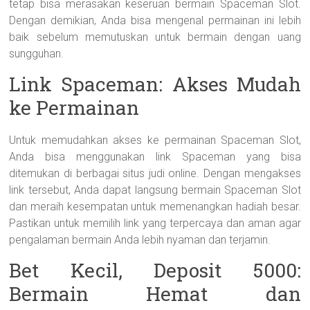
tetap bisa merasakan keseruan bermain Spaceman Slot.
Dengan demikian, Anda bisa mengenal permainan ini lebih
baik sebelum memutuskan untuk bermain dengan uang
sungguhan.
Link Spaceman: Akses Mudah
ke Permainan
Untuk memudahkan akses ke permainan Spaceman Slot,
Anda bisa menggunakan link Spaceman yang bisa
ditemukan di berbagai situs judi online. Dengan mengakses
link tersebut, Anda dapat langsung bermain Spaceman Slot
dan meraih kesempatan untuk memenangkan hadiah besar.
Pastikan untuk memilih link yang terpercaya dan aman agar
pengalaman bermain Anda lebih nyaman dan terjamin.
Bet Kecil, Deposit 5000:
Bermain Hemat dan