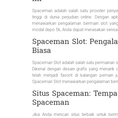
Spaceman adalah salah satu provider penye
tinggi di dunia perjudian online. Dengan 
menawarkan pengalaman bermain slot yang 
modal depo 5k, Anda dapat merasakan sensasi
Spaceman Slot: Pengal
Biasa
Spaceman Slot adalah salah satu permainan s
Dikenal dengan desain grafis yang menarik d
telah menjadi favorit di kalangan pemain ju
Spaceman Slot menawarkan pengalaman berma
Situs Spaceman: Tempat
Spaceman
Jika Anda mencari situs terbaik untuk berm