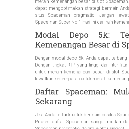
meraih kemenangan besar di slot Spaceman.
dapat mengoptimalkan strategi bermain And
situs Spaceman pragmatic. Jangan lewa
Spaceman Super No 1 Hari Ini dan raih keme
Modal Depo 5k: Te
Kemenangan Besar di S
Dengan modal depo 5k, Anda dapat terbang 
Dengan tingkat RTP yang tinggi dan fitur-fit
untuk meraih kemenangan besar di slot S
lewatkan kesempatan untuk meraih kemenanga
Daftar Spaceman: Mu
Sekarang
Jika Anda tertarik untuk bermain di situs Sp
Proses daftar Spaceman sangat mudah dan 
Spaceman pragmatic dalam waktu singkat. 