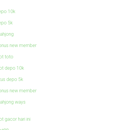
epo 10k
epo 5k
ahjong
onus new member
ot toto
lot depo 10k
itus depo 5k
onus new member
ahjong ways
ot gacor hari ini