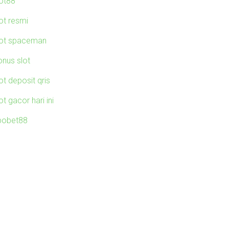
lot88
ot resmi
lot spaceman
onus slot
ot deposit qris
ot gacor hari ini
bobet88