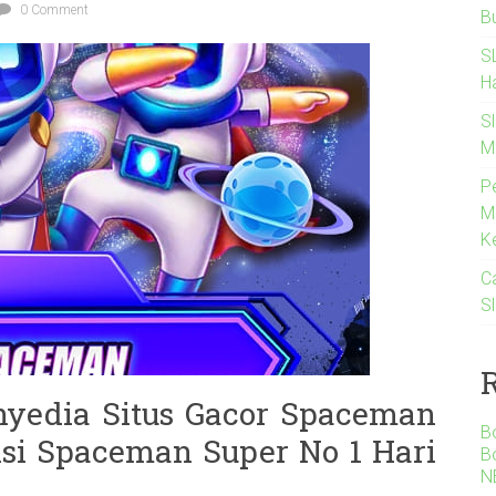
0 Comment
B
S
H
S
M
P
M
K
C
S
nyedia Situs Gacor Spaceman
B
si Spaceman Super No 1 Hari
B
N