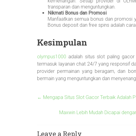
kemenangan. Setiap provider di OL
transparan dan menguntungkan.
Nikmati Bonus dan Promosi
Manfaatkan semua bonus dan promosi y
Bonus deposit dan free spins adalah ca
Kesimpulan
olympus1000
adalah situs slot paling gac
termasuk layanan chat 24/7 yang responsif d
provider permainan yang beragam, dan b
bermain yang menguntungkan dan menyenang
←
Mengapa Situs Slot Gacor Terbaik Adalah P
Maxwin Lebih Mudah Dicapai denga
Leave a Reply