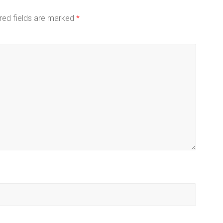
red fields are marked
*