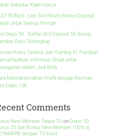
ukan Sekadar Klaim Gacor
LOT BONUS : Link Slot Resmi Bonus Deposit
arian untuk Semua Pemain
lot Depo 5K : Daftar Slot Deposit 5K Bonus
ember Baru Terlengkap
emain Kunci, Cedera, dan Starting XI: Panduan
emanfaatkan Informasi Skuat untuk
eunggulan dalam Judi Bola
ara Memaksimalkan Profit dengan Bermain
lot Depo 10k
Recent Comments
onus New Member Tanpa TO
on
Depo 20
onus 20 dan Bonus New Member 100% di
EYMAR88 dengan TO Kecil