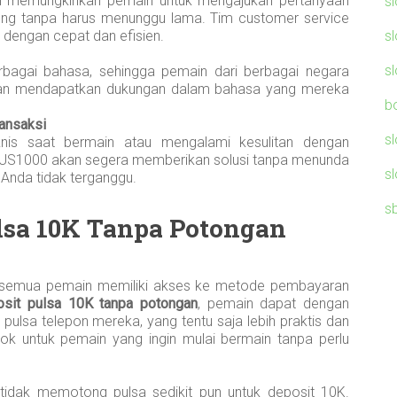
i memungkinkan pemain untuk mengajukan pertanyaan
s
ung tanpa harus menunggu lama. Tim customer service
 dengan cepat dan efisien.
sl
s
bagai bahasa, sehingga pemain dari berbagai negara
an mendapatkan dukungan dalam bahasa yang mereka
b
ransaksi
sl
is saat bermain atau mengalami kesulitan dengan
PUS1000 akan segera memberikan solusi tanpa menunda
sl
Anda tidak terganggu.
s
lsa 10K Tanpa Potongan
emua pemain memiliki akses ke metode pembayaran
osit pulsa 10K tanpa potongan
, pemain dapat dengan
lsa telepon mereka, yang tentu saja lebih praktis dan
ok untuk pemain yang ingin mulai bermain tanpa perlu
tidak memotong pulsa sedikit pun untuk deposit 10K.