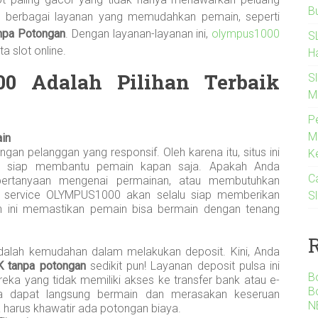
B
n berbagai layanan yang memudahkan pemain, seperti
npa Potongan
. Dengan layanan-layanan ini,
olympus1000
S
a slot online.
H
 Adalah Pilihan Terbaik
S
M
P
M
in
n pelanggan yang responsif. Oleh karena itu, situs ini
K
 siap membantu pemain kapan saja. Apakah Anda
C
 pertanyaan mengenai permainan, atau membutuhkan
mer service OLYMPUS1000 akan selalu siap memberikan
S
an ini memastikan pemain bisa bermain dengan tenang
alah kemudahan dalam melakukan deposit. Kini, Anda
K tanpa potongan
sedikit pun! Layanan deposit pulsa ini
B
a yang tidak memiliki akses ke transfer bank atau e-
B
da dapat langsung bermain dan merasakan keseruan
N
a harus khawatir ada potongan biaya.