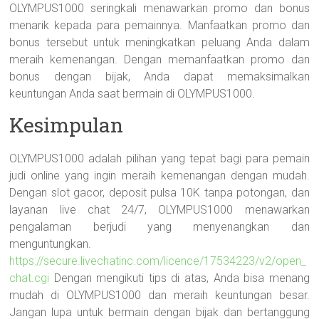
OLYMPUS1000 seringkali menawarkan promo dan bonus
menarik kepada para pemainnya. Manfaatkan promo dan
bonus tersebut untuk meningkatkan peluang Anda dalam
meraih kemenangan. Dengan memanfaatkan promo dan
bonus dengan bijak, Anda dapat memaksimalkan
keuntungan Anda saat bermain di OLYMPUS1000.
Kesimpulan
OLYMPUS1000 adalah pilihan yang tepat bagi para pemain
judi online yang ingin meraih kemenangan dengan mudah.
Dengan slot gacor, deposit pulsa 10K tanpa potongan, dan
layanan live chat 24/7, OLYMPUS1000 menawarkan
pengalaman berjudi yang menyenangkan dan
menguntungkan.
https://secure.livechatinc.com/licence/17534223/v2/open_
chat.cgi
Dengan mengikuti tips di atas, Anda bisa menang
mudah di OLYMPUS1000 dan meraih keuntungan besar.
Jangan lupa untuk bermain dengan bijak dan bertanggung