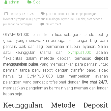
admin
Slot
February 15, 2025
judi slot deposit pulsa tanpa potongan
,
livechat olympus1000
,
olympus1000 login
,
olympus1000 slot
,
slot deposit
pulsa tanpa potongan
0 Comment
OLYMPUS1000 telah dikenal luas sebagai situs slot paling
gacor yang menawarkan berbagai keuntungan bagi para
pemain, baik dari segi permainan maupun layanan. Salah
satu keunggulan utama dari
olympus1000
adalah
fleksibilitas dalam metode deposit, termasuk
deposit
menggunakan pulsa
, yang memudahkan para pemain untuk
bermain tanpa perlu repot dengan transfer bank. Tidak
hanya itu, OLYMPUS1000 juga memberikan layanan
pelanggan yang sangat profesional dengan
live chat 24/7
,
memastikan pengalaman bermain yang nyaman dan lancar
kapan saja.
Keunggulan Metode Deposit