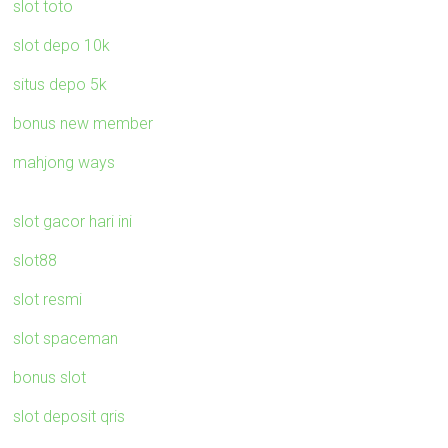
slot toto
slot depo 10k
situs depo 5k
bonus new member
mahjong ways
slot gacor hari ini
slot88
slot resmi
slot spaceman
bonus slot
slot deposit qris