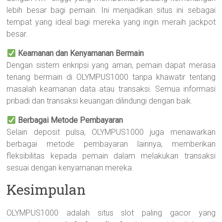
lebih besar bagi pemain. Ini menjadikan situs ini sebagai
tempat yang ideal bagi mereka yang ingin meraih jackpot
besar.
Keamanan dan Kenyamanan Bermain
Dengan sistem enkripsi yang aman, pemain dapat merasa
tenang bermain di OLYMPUS1000 tanpa khawatir tentang
masalah keamanan data atau transaksi. Semua informasi
pribadi dan transaksi keuangan dilindungi dengan baik.
Berbagai Metode Pembayaran
Selain deposit pulsa, OLYMPUS1000 juga menawarkan
berbagai metode pembayaran lainnya, memberikan
fleksibilitas kepada pemain dalam melakukan transaksi
sesuai dengan kenyamanan mereka.
Kesimpulan
OLYMPUS1000 adalah situs slot paling gacor yang