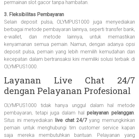
permainan slot gacor tanpa hambatan.
3. Fleksibilitas Pembayaran
Selain deposit pulsa, OLYMPUS1000 juga menyediakan
berbagai metode pembayaran lainnya, seperti transfer bank,
e-wallet, dan metode lainnya, untuk memastikan
kenyamanan semua pemain. Namun, dengan adanya opsi
deposit pulsa, pemain yang lebih memilih kemudahan dan
kecepatan dalam bertransaksi kini memiliki solusi terbaik di
OLYMPUS1000.
Layanan Live Chat 24/7
dengan Pelayanan Profesional
OLYMPUS1000 tidak hanya unggul dalam hal metode
pembayaran, tetapi juga dalam hal
pelayanan pelanggan
.
Situs ini menyediakan
live chat 24/7
yang memungkinkan
pemain untuk menghubungi tim customer service kapan
saja mereka membutuhkan bantuan. Pelayanan yang