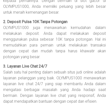
kepada pemainnya. Dengan bermain di slot gacor di
OLYMPUS1000, Anda memiliki peluang yang lebih besar
untuk meraih kemenangan besar.
2. Deposit Pulsa 10K Tanpa Potongan
OLYMPUS1000 juga menawarkan kemudahan dalam
melakukan deposit. Anda dapat melakukan deposit
menggunakan pulsa sebesar 10K tanpa potongan. Hal ini
memudahkan para pemain untuk melakukan transaksi
dengan cepat dan mudah tanpa harus khawatir akan
potongan yang besar.
3. Layanan Live Chat 24/7
Salah satu hal penting dalam sebuah situs judi online adalah
layanan pelanggan yang baik. OLYMPUS1000 menawarkan
layanan live chat 24/7 yang siap membantu Anda dalam
mengatasi berbagai masalah yang Anda hadapi saat
bermain. Dengan layanan live chat yang responsif, Anda
dapat mendapatkan bantuan dengan cepat dan efisien.