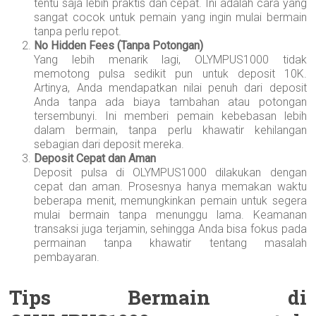
tentu saja lebih praktis dan cepat. Ini adalah cara yang
sangat cocok untuk pemain yang ingin mulai bermain
tanpa perlu repot.
No Hidden Fees (Tanpa Potongan)
Yang lebih menarik lagi, OLYMPUS1000 tidak
memotong pulsa sedikit pun untuk deposit 10K.
Artinya, Anda mendapatkan nilai penuh dari deposit
Anda tanpa ada biaya tambahan atau potongan
tersembunyi. Ini memberi pemain kebebasan lebih
dalam bermain, tanpa perlu khawatir kehilangan
sebagian dari deposit mereka.
Deposit Cepat dan Aman
Deposit pulsa di OLYMPUS1000 dilakukan dengan
cepat dan aman. Prosesnya hanya memakan waktu
beberapa menit, memungkinkan pemain untuk segera
mulai bermain tanpa menunggu lama. Keamanan
transaksi juga terjamin, sehingga Anda bisa fokus pada
permainan tanpa khawatir tentang masalah
pembayaran.
Tips Bermain di