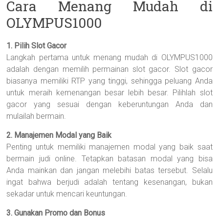
Cara Menang Mudah di
OLYMPUS1000
1. Pilih Slot Gacor
Langkah pertama untuk menang mudah di OLYMPUS1000
adalah dengan memilih permainan slot gacor. Slot gacor
biasanya memiliki RTP yang tinggi, sehingga peluang Anda
untuk meraih kemenangan besar lebih besar. Pilihlah slot
gacor yang sesuai dengan keberuntungan Anda dan
mulailah bermain.
2. Manajemen Modal yang Baik
Penting untuk memiliki manajemen modal yang baik saat
bermain judi online. Tetapkan batasan modal yang bisa
Anda mainkan dan jangan melebihi batas tersebut. Selalu
ingat bahwa berjudi adalah tentang kesenangan, bukan
sekadar untuk mencari keuntungan.
3. Gunakan Promo dan Bonus