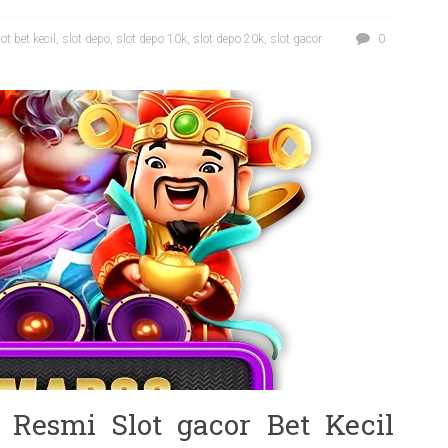
lot bet kecil
,
slot depo
,
slot depo 10k
,
slot depo 20k
,
slot gacor
0
 Resmi Slot gacor Bet Kecil