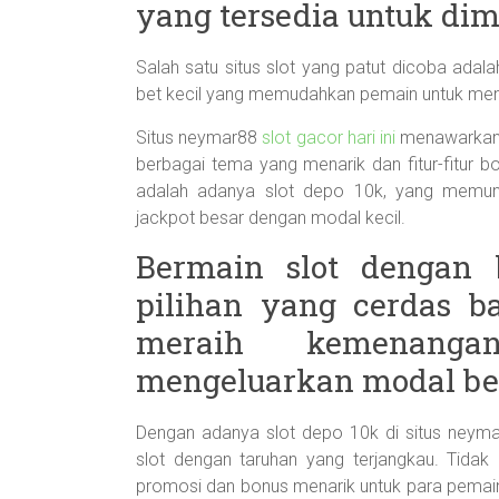
yang tersedia untuk di
Salah satu situs slot yang patut dicoba ada
bet kecil yang memudahkan pemain untuk me
Situs neymar88
slot gacor hari ini
menawarkan 
berbagai tema yang menarik dan fitur-fitur 
adalah adanya slot depo 10k, yang memu
jackpot besar dengan modal kecil.
Bermain slot dengan
pilihan yang cerdas b
meraih kemenang
mengeluarkan modal be
Dengan adanya slot depo 10k di situs neyma
slot dengan taruhan yang terjangkau. Tidak
promosi dan bonus menarik untuk para pemain