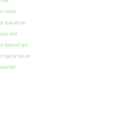
lot88
ot resmi
lot spaceman
onus slot
ot deposit qris
ot gacor hari ini
bobet88