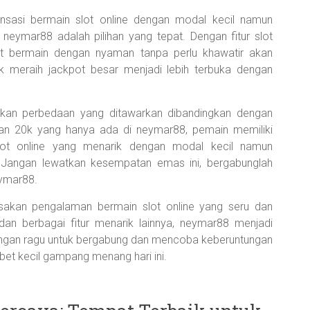
nsasi bermain slot online dengan modal kecil namun
ymar88 adalah pilihan yang tepat. Dengan fitur slot
t bermain dengan nyaman tanpa perlu khawatir akan
 meraih jackpot besar menjadi lebih terbuka dengan
akan perbedaan yang ditawarkan dibandingkan dengan
dan 20k yang hanya ada di neymar88, pemain memiliki
lot online yang menarik dengan modal kecil namun
Jangan lewatkan kesempatan emas ini, bergabunglah
eymar88.
sakan pengalaman bermain slot online yang seru dan
n berbagai fitur menarik lainnya, neymar88 menjadi
. Jangan ragu untuk bergabung dan mencoba keberuntungan
 bet kecil gampang menang hari ini.