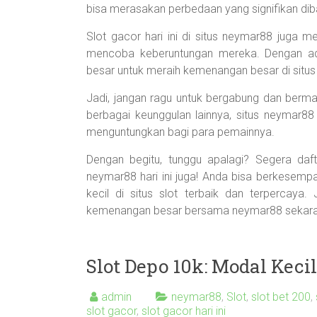
bisa merasakan perbedaan yang signifikan dib
Slot gacor hari ini di situs neymar88 juga me
mencoba keberuntungan mereka. Dengan ada
besar untuk meraih kemenangan besar di situ
Jadi, jangan ragu untuk bergabung dan bermai
berbagai keunggulan lainnya, situs neymar
menguntungkan bagi para pemainnya.
Dengan begitu, tunggu apalagi? Segera daft
neymar88 hari ini juga! Anda bisa berkese
kecil di situs slot terbaik dan terpercaya
kemenangan besar bersama neymar88 sekara
Slot Depo 10k: Modal Keci
admin
neymar88
,
Slot
,
slot bet 200
,
slot gacor
,
slot gacor hari ini