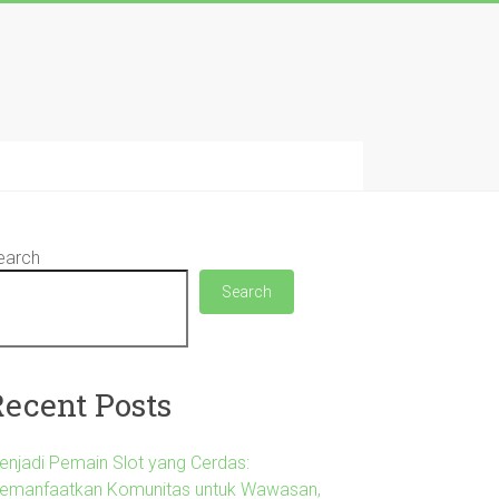
earch
Search
Recent Posts
enjadi Pemain Slot yang Cerdas:
emanfaatkan Komunitas untuk Wawasan,