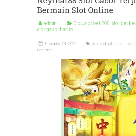
Neymar88 Slot Gacor Terp
Bermain Slot Online
admin
Slot
,
slot bet 200
,
slot bet kec
slot gacor hari ini
November 24, 2025
depo slot
,
situs slot
,
slot
,
s
Comment