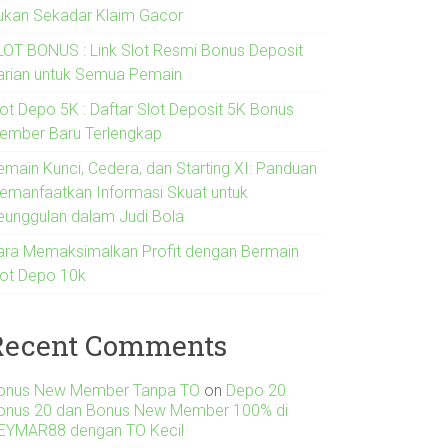
ukan Sekadar Klaim Gacor
LOT BONUS : Link Slot Resmi Bonus Deposit
arian untuk Semua Pemain
lot Depo 5K : Daftar Slot Deposit 5K Bonus
ember Baru Terlengkap
emain Kunci, Cedera, dan Starting XI: Panduan
emanfaatkan Informasi Skuat untuk
eunggulan dalam Judi Bola
ara Memaksimalkan Profit dengan Bermain
lot Depo 10k
Recent Comments
onus New Member Tanpa TO
on
Depo 20
onus 20 dan Bonus New Member 100% di
EYMAR88 dengan TO Kecil