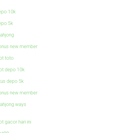
epo 10k
epo 5k
ahjong
onus new member
ot toto
lot depo 10k
itus depo 5k
onus new member
ahjong ways
ot gacor hari ini