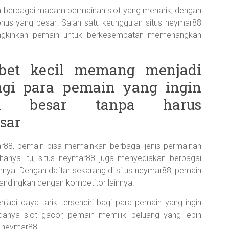
berbagai macam permainan slot yang menarik, dengan
bonus yang besar. Salah satu keunggulan situs neymar88
ngkinkan pemain untuk berkesempatan memenangkan
 bet kecil memang menjadi
agi para pemain yang ingin
an besar tanpa harus
sar
r88, pemain bisa memainkan berbagai jenis permainan
 hanya itu, situs neymar88 juga menyediakan berbagai
nya. Dengan daftar sekarang di situs neymar88, pemain
andingkan dengan kompetitor lainnya.
njadi daya tarik tersendiri bagi para pemain yang ingin
nya slot gacor, pemain memiliki peluang yang lebih
s neymar88.