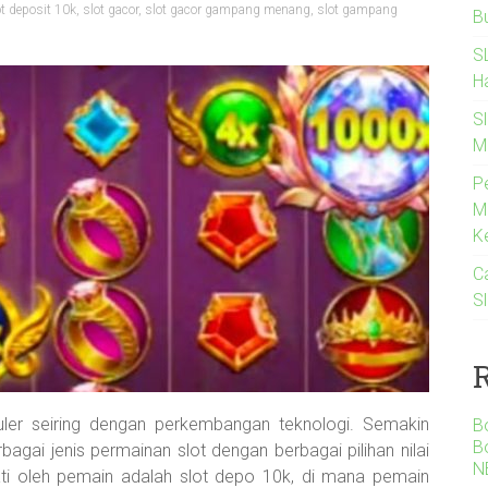
ot deposit 10k
,
slot gacor
,
slot gacor gampang menang
,
slot gampang
B
S
H
S
M
P
M
K
C
S
uler seiring dengan perkembangan teknologi. Semakin
B
B
agai jenis permainan slot dengan berbagai pilihan nilai
N
ati oleh pemain adalah slot depo 10k, di mana pemain