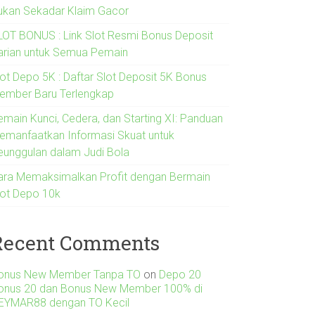
ukan Sekadar Klaim Gacor
LOT BONUS : Link Slot Resmi Bonus Deposit
arian untuk Semua Pemain
lot Depo 5K : Daftar Slot Deposit 5K Bonus
ember Baru Terlengkap
emain Kunci, Cedera, dan Starting XI: Panduan
emanfaatkan Informasi Skuat untuk
eunggulan dalam Judi Bola
ara Memaksimalkan Profit dengan Bermain
lot Depo 10k
Recent Comments
onus New Member Tanpa TO
on
Depo 20
onus 20 dan Bonus New Member 100% di
EYMAR88 dengan TO Kecil