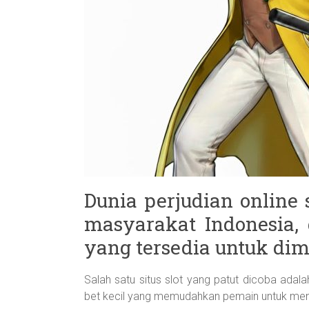
Dunia perjudian online
masyarakat Indonesia, 
yang tersedia untuk di
Salah satu situs slot yang patut dicoba ada
bet kecil yang memudahkan pemain untuk me