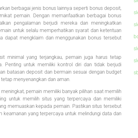
s
arkan berbagai jenis bonus lainnya seperti bonus deposit,
sl
 memikat pemain. Dengan memanfaatkan berbagai bonus
alkan pengalaman berjudi mereka dan meningkatkan
s
main untuk selalu memperhatikan syarat dan ketentuan
b
eka dapat mengklaim dan menggunakan bonus tersebut
sl
t minimal yang terjangkau, pemain juga harus tetap
sl
 Penting untuk memiliki kontrol diri dan tidak berjudi
an batasan deposit dan bermain sesuai dengan budget
s
di tetap menyenangkan dan aman.
s meningkat, pemain memiliki banyak pilihan saat memilih
ting untuk memilih situs yang terpercaya dan memiliki
ang memuaskan kepada pemain. Pastikan situs tersebut
em keamanan yang terpercaya untuk melindungi data dan