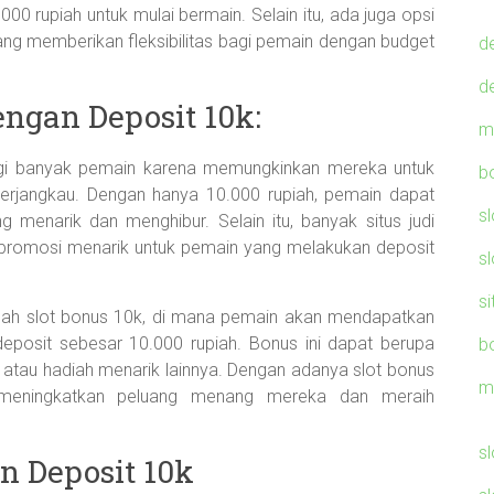
0 rupiah untuk mulai bermain. Selain itu, ada juga opsi
ng memberikan fleksibilitas bagi pemain dengan budget
d
d
ngan Deposit 10k:
m
agi banyak pemain karena memungkinkan mereka untuk
b
erjangkau. Dengan hanya 10.000 rupiah, pemain dapat
sl
g menarik dan menghibur. Selain itu, banyak situs judi
promosi menarik untuk pemain yang melakukan deposit
s
s
alah slot bonus 10k, di mana pemain akan mendapatkan
posit sebesar 10.000 rupiah. Bonus ini dapat berupa
b
, atau hadiah menarik lainnya. Dengan adanya slot bonus
m
 meningkatkan peluang menang mereka dan meraih
sl
n Deposit 10k