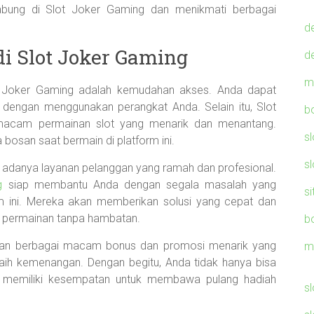
abung di Slot Joker Gaming dan menikmati berbagai
d
i Slot Joker Gaming
d
m
t Joker Gaming adalah kemudahan akses. Anda dapat
dengan menggunakan perangkat Anda. Selain itu, Slot
b
macam permainan slot yang menarik dan menantang.
sl
bosan saat bermain di platform ini.
s
h adanya layanan pelanggan yang ramah dan profesional.
g
siap membantu Anda dengan segala masalah yang
s
m ini. Mereka akan memberikan solusi yang cepat dan
i permainan tanpa hambatan.
b
rkan berbagai macam bonus dan promosi menarik yang
m
ih kemenangan. Dengan begitu, Anda tidak hanya bisa
ga memiliki kesempatan untuk membawa pulang hadiah
sl