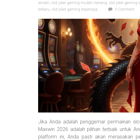
rendah
,
slot joker gaming mudah menang
,
slot joker gaming o
terbaru
,
slot joker gaming terpercaya
0 Comment
Jika Anda adalah penggemar permainan slo
Maxwin 2026 adalah pilihan terbaik untuk A
platform ini, Anda pasti akan merasakan p