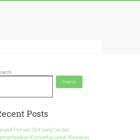
earch
Search
Recent Posts
enjadi Pemain Slot yang Cerdas:
emanfaatkan Komunitas untuk Wawasan,