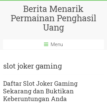
Skip
Berita Menarik
to
content
Permainan Penghasil
Uang
Menu
slot joker gaming
Daftar Slot Joker Gaming
Sekarang dan Buktikan
Keberuntungan Anda