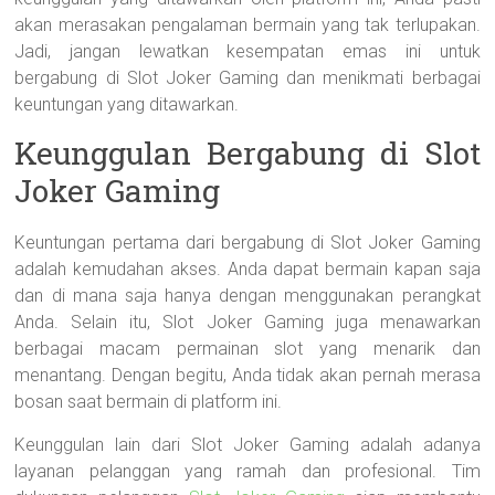
akan merasakan pengalaman bermain yang tak terlupakan.
Jadi, jangan lewatkan kesempatan emas ini untuk
bergabung di Slot Joker Gaming dan menikmati berbagai
keuntungan yang ditawarkan.
Keunggulan Bergabung di Slot
Joker Gaming
Keuntungan pertama dari bergabung di Slot Joker Gaming
adalah kemudahan akses. Anda dapat bermain kapan saja
dan di mana saja hanya dengan menggunakan perangkat
Anda. Selain itu, Slot Joker Gaming juga menawarkan
berbagai macam permainan slot yang menarik dan
menantang. Dengan begitu, Anda tidak akan pernah merasa
bosan saat bermain di platform ini.
Keunggulan lain dari Slot Joker Gaming adalah adanya
layanan pelanggan yang ramah dan profesional. Tim