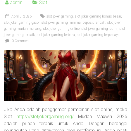
admin
Slot
April 5, 2026
slot joker gaming
,
slot joker gaming bonus besar
,
slot joker gaming gacor
,
slot joker gaming minimal deposit rendah
,
slot joker
gaming mudah menang
,
slot joker gaming online
,
slot joker gaming resmi
,
slot
joker gaming terbaik
,
slot joker gaming terbaru
,
slot joker gaming terpercaya
0 Comment
Jika Anda adalah penggemar permainan slot online, maka
Slot
https://slotjokergaming.org/
Mudah Maxwin 2026
adalah pilihan terbaik untuk Anda. Dengan berbagai
keunggulan yang ditawarkan oleh platform ini, Anda pasti