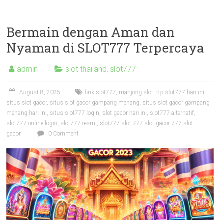
Bermain dengan Aman dan
Nyaman di SLOT777 Terpercaya
admin
slot thailand
,
slot777
August 8, 2025
link slot777
,
mahjong slot
,
rtp slot777 hari ini
,
situs slot gacor
,
situs slot gacor gampang menang
,
situs slot gacor gampang
menang hari ini
,
situs slot777 login
,
slot gacor hari ini
,
slot777 alternatif
,
slot777 online login
,
slot777 resmi
,
slot777 slot 777 slot gacor 777 slot
gacor
0 Comment