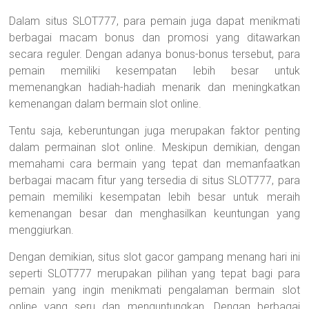
Dalam situs SLOT777, para pemain juga dapat menikmati
berbagai macam bonus dan promosi yang ditawarkan
secara reguler. Dengan adanya bonus-bonus tersebut, para
pemain memiliki kesempatan lebih besar untuk
memenangkan hadiah-hadiah menarik dan meningkatkan
kemenangan dalam bermain slot online.
Tentu saja, keberuntungan juga merupakan faktor penting
dalam permainan slot online. Meskipun demikian, dengan
memahami cara bermain yang tepat dan memanfaatkan
berbagai macam fitur yang tersedia di situs SLOT777, para
pemain memiliki kesempatan lebih besar untuk meraih
kemenangan besar dan menghasilkan keuntungan yang
menggiurkan.
Dengan demikian, situs slot gacor gampang menang hari ini
seperti SLOT777 merupakan pilihan yang tepat bagi para
pemain yang ingin menikmati pengalaman bermain slot
online yang seru dan menguntungkan. Dengan berbagai