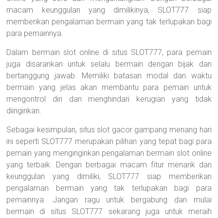
macam keunggulan yang dimilikinya, SLOT777 siap
memberikan pengalaman bermain yang tak terlupakan bagi
para pemainnya.
Dalam bermain slot online di situs SLOT777, para pemain
juga disarankan untuk selalu bermain dengan bijak dan
bertanggung jawab. Memiliki batasan modal dan waktu
bermain yang jelas akan membantu para pemain untuk
mengontrol diri dan menghindari kerugian yang tidak
diinginkan.
Sebagai kesimpulan, situs slot gacor gampang menang hari
ini seperti SLOT777 merupakan pilihan yang tepat bagi para
pemain yang menginginkan pengalaman bermain slot online
yang terbaik. Dengan berbagai macam fitur menarik dan
keunggulan yang dimiliki, SLOT777 siap memberikan
pengalaman bermain yang tak terlupakan bagi para
pemainnya. Jangan ragu untuk bergabung dan mulai
bermain di situs SLOT777 sekarang juga untuk meraih