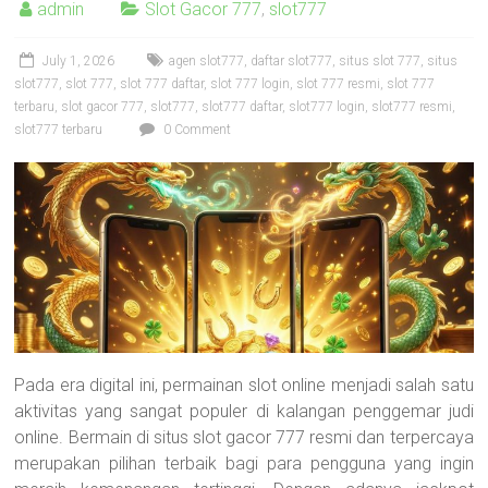
admin
Slot Gacor 777
,
slot777
July 1, 2026
agen slot777
,
daftar slot777
,
situs slot 777
,
situs
slot777
,
slot 777
,
slot 777 daftar
,
slot 777 login
,
slot 777 resmi
,
slot 777
terbaru
,
slot gacor 777
,
slot777
,
slot777 daftar
,
slot777 login
,
slot777 resmi
,
slot777 terbaru
0 Comment
Pada era digital ini, permainan slot online menjadi salah satu
aktivitas yang sangat populer di kalangan penggemar judi
online. Bermain di situs slot gacor 777 resmi dan terpercaya
merupakan pilihan terbaik bagi para pengguna yang ingin