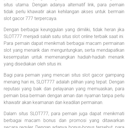
situs utama. Dengan adanya alternatif link, para pemain
tidak perlu khawatir akan kehilangan akses untuk bermain
slot gacor 777 terpercaya.
Dengan berbagai keunggulan yang dimiliki, tidak heran jika
SLOT777 menjadi salah satu situs slot online terbaik saat ini.
Para pemain dapat menikmati berbagai macam permainan
slot yang menarik dan menguntungkan, serta mendapatkan
kesempatan untuk memenangkan hadiah-hadiah menarik
yang disediakan oleh situs ini.
Bagi para pemain yang mencari situs slot gacor gampang
menang hari ini, SLOT777 adalah pilihan yang tepat. Dengan
reputasi yang baik dan pelayanan yang memuaskan, para
pemain bisa bermain dengan aman dan nyaman tanpa perlu
khawatir akan keamanan dan keadilan permainan.
Dalam situs SLOT777, para pemain juga dapat menikmati
berbagai macam bonus dan promosi yang ditawarkan
secara reguler. Dengan adanya bonus-bonus tersebut, para