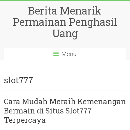
Skip
Berita Menarik
to
content
Permainan Penghasil
Uang
Menu
slot777
Cara Mudah Meraih Kemenangan
Bermain di Situs Slot777
Terpercaya