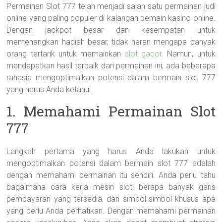
Permainan Slot 777 telah menjadi salah satu permainan judi
online yang paling populer di kalangan pemain kasino online.
Dengan jackpot besar dan kesempatan untuk
memenangkan hadiah besar, tidak heran mengapa banyak
orang tertarik untuk memainkan
slot gacor
. Namun, untuk
mendapatkan hasil terbaik dari permainan ini, ada beberapa
rahasia mengoptimalkan potensi dalam bermain slot 777
yang harus Anda ketahui.
1. Memahami Permainan Slot
777
Langkah pertama yang harus Anda lakukan untuk
mengoptimalkan potensi dalam bermain slot 777 adalah
dengan memahami permainan itu sendiri. Anda perlu tahu
bagaimana cara kerja mesin slot, berapa banyak garis
pembayaran yang tersedia, dan simbol-simbol khusus apa
yang perlu Anda perhatikan. Dengan memahami permainan