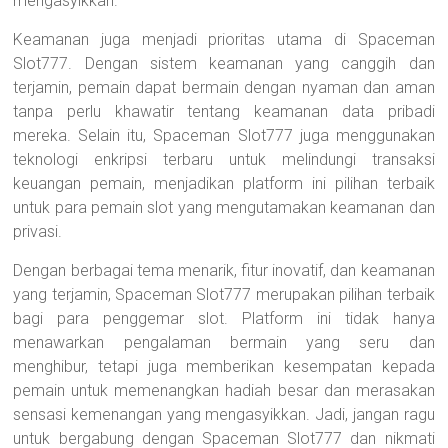
mengasyikkan.
Keamanan juga menjadi prioritas utama di Spaceman
Slot777. Dengan sistem keamanan yang canggih dan
terjamin, pemain dapat bermain dengan nyaman dan aman
tanpa perlu khawatir tentang keamanan data pribadi
mereka. Selain itu, Spaceman Slot777 juga menggunakan
teknologi enkripsi terbaru untuk melindungi transaksi
keuangan pemain, menjadikan platform ini pilihan terbaik
untuk para pemain slot yang mengutamakan keamanan dan
privasi.
Dengan berbagai tema menarik, fitur inovatif, dan keamanan
yang terjamin, Spaceman Slot777 merupakan pilihan terbaik
bagi para penggemar slot. Platform ini tidak hanya
menawarkan pengalaman bermain yang seru dan
menghibur, tetapi juga memberikan kesempatan kepada
pemain untuk memenangkan hadiah besar dan merasakan
sensasi kemenangan yang mengasyikkan. Jadi, jangan ragu
untuk bergabung dengan Spaceman Slot777 dan nikmati