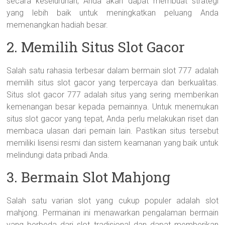
secara keseluruhan, Anda akan dapat membuat strategi
yang lebih baik untuk meningkatkan peluang Anda
memenangkan hadiah besar.
2. Memilih Situs Slot Gacor
Salah satu rahasia terbesar dalam bermain slot 777 adalah
memilih situs slot gacor yang terpercaya dan berkualitas.
Situs slot gacor 777 adalah situs yang sering memberikan
kemenangan besar kepada pemainnya. Untuk menemukan
situs slot gacor yang tepat, Anda perlu melakukan riset dan
membaca ulasan dari pemain lain. Pastikan situs tersebut
memiliki lisensi resmi dan sistem keamanan yang baik untuk
melindungi data pribadi Anda.
3. Bermain Slot Mahjong
Salah satu varian slot yang cukup populer adalah slot
mahjong. Permainan ini menawarkan pengalaman bermain
yang berbeda dari slot tradisional dan dapat memberikan