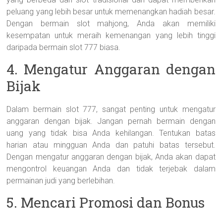
peluang yang lebih besar untuk memenangkan hadiah besar.
Dengan bermain slot mahjong, Anda akan memiliki
kesempatan untuk meraih kemenangan yang lebih tinggi
daripada bermain slot 777 biasa.
4. Mengatur Anggaran dengan
Bijak
Dalam bermain slot 777, sangat penting untuk mengatur
anggaran dengan bijak. Jangan pernah bermain dengan
uang yang tidak bisa Anda kehilangan. Tentukan batas
harian atau mingguan Anda dan patuhi batas tersebut.
Dengan mengatur anggaran dengan bijak, Anda akan dapat
mengontrol keuangan Anda dan tidak terjebak dalam
permainan judi yang berlebihan.
5. Mencari Promosi dan Bonus