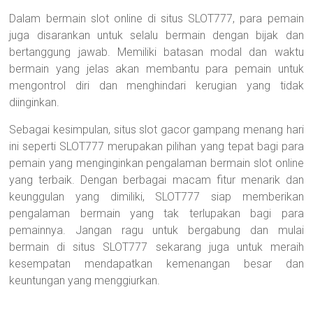
Dalam bermain slot online di situs SLOT777, para pemain
juga disarankan untuk selalu bermain dengan bijak dan
bertanggung jawab. Memiliki batasan modal dan waktu
bermain yang jelas akan membantu para pemain untuk
mengontrol diri dan menghindari kerugian yang tidak
diinginkan.
Sebagai kesimpulan, situs slot gacor gampang menang hari
ini seperti SLOT777 merupakan pilihan yang tepat bagi para
pemain yang menginginkan pengalaman bermain slot online
yang terbaik. Dengan berbagai macam fitur menarik dan
keunggulan yang dimiliki, SLOT777 siap memberikan
pengalaman bermain yang tak terlupakan bagi para
pemainnya. Jangan ragu untuk bergabung dan mulai
bermain di situs SLOT777 sekarang juga untuk meraih
kesempatan mendapatkan kemenangan besar dan
keuntungan yang menggiurkan.