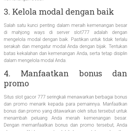
3. Kelola modal dengan baik
Salah satu kunci penting dalam meraih kemenangan besar
di mahjong ways di server slot777 adalah dengan
mengelola modal dengan baik. Pastikan untuk tidak terlalu
serakah dan mengatur modal Anda dengan bijak. Tentukan
batas kekalahan dan kemenangan Anda, serta tetap disiplin
dalam mengelola modal Anda.
4. Manfaatkan bonus dan
promo
Situs slot gacor 777 seringkali menawarkan berbagai bonus
dan promo menarik kepada para pemainnya. Manfaatkan
bonus dan promo yang ditawarkan oleh situs tersebut untuk
menambah peluang Anda meraih kemenangan besar.
Dengan memanfaatkan bonus dan promo tersebut, Anda