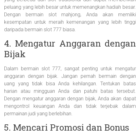
peluang yang lebih besar untuk memenangkan hadiah besar.
Dengan bermain slot mahjong, Anda akan memiliki
kesempatan untuk meraih kemenangan yang lebih tinggi
daripada bermain slot 777 biasa.
4. Mengatur Anggaran dengan
Bijak
Dalam bermain slot 777, sangat penting untuk mengatur
anggaran dengan bijak. Jangan pernah bermain dengan
uang yang tidak bisa Anda kehilangan. Tentukan batas
harian atau mingguan Anda dan patuhi batas tersebut.
Dengan mengatur anggaran dengan bijak, Anda akan dapat
mengontrol keuangan Anda dan tidak terjebak dalam
permainan judi yang berlebihan.
5. Mencari Promosi dan Bonus