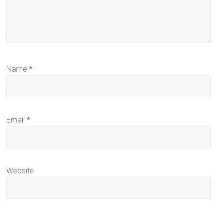
Name
*
Email
*
Website