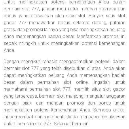
Untuk meningkatkan potensi kemenangan Anda dalam
bermain slot 777, jangan ragu untuk mencari promosi dan
bonus yang ditawarkan oleh situs slot. Banyak situs slot
gacor 777 menawarkan bonus selamat datang, putaran
gratis, dan promosi lainnya yang bisa meningkatkan peluang
Anda memenangkan hadiah besar. Manfaatkan promosi ini
sebaik mungkin untuk meningkatkan potensi kemenangan
Anda.
Dengan mengikuti rahasia mengoptimalkan potensi dalam
bermain slot 777 yang telah disebutkan di atas, Anda akan
dapat meningkatkan peluang Anda memenangkan hadiah
besar dalam permainan slot online. Ingatlah untuk
memahami permainan slot 777, memilih situs slot gacor
yang terpercaya, bermain slot mahjong, mengatur anggaran
dengan bijak, dan mencari promosi dan bonus untuk
meningkatkan potensi kemenangan Anda. Semoga artikel
ini bermanfaat dan membantu Anda mencapai kesuksesan
dalam bermain slot 777. Selamat bermain!