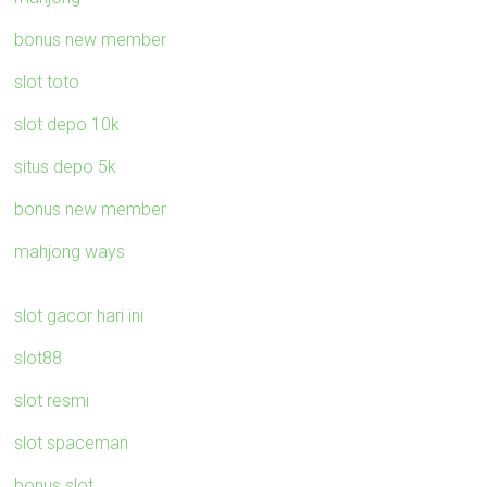
bonus new member
slot toto
slot depo 10k
situs depo 5k
bonus new member
mahjong ways
slot gacor hari ini
slot88
slot resmi
slot spaceman
bonus slot