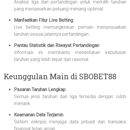
Analisis liga dan pertandingan untuk memilih taruhan
yang menawarkan peluang menang optimal.
Manfaatkan Fitur Live Betting
Live betting memungkinkan pemain menyesuaikan
taruhan sesuai jalannya pertandingan.
Pantau Statistik dan Riwayat Pertandingan
Informasi ini membantu menentukan keputusan
taruhan yang lebih tepat dan rasional.
Keunggulan Main di SBOBET88
Pasaran Taruhan Lengkap
Semua jenis taruhan dan liga tersedia dengan odds
menarik.
Keamanan Data Terjamin
Sistem enkripsi menjaga data pribadi dan transaksi
finansial tetap aman.