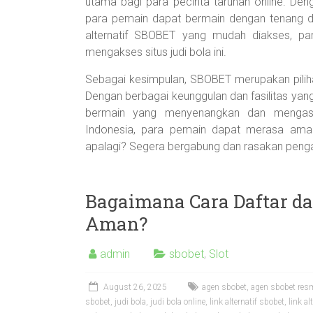
utama bagi para pecinta taruhan online. De
para pemain dapat bermain dengan tenang d
alternatif SBOBET yang mudah diakses, par
mengakses situs judi bola ini.
Sebagai kesimpulan, SBOBET merupakan pilihan
Dengan berbagai keunggulan dan fasilitas ya
bermain yang menyenangkan dan mengasy
Indonesia, para pemain dapat merasa aman 
apalagi? Segera bergabung dan rasakan penga
Bagaimana Cara Daftar d
Aman?
admin
sbobet
,
Slot
August 26, 2025
agen sbobet
,
agen sbobet res
sbobet
,
judi bola
,
judi bola online
,
link alternatif sbobet
,
link a