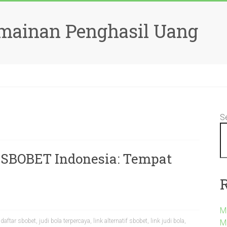
rmainan Penghasil Uang
S
SBOBET Indonesia: Tempat
M
,
daftar sbobet
,
judi bola terpercaya
,
link alternatif sbobet
,
link judi bola
,
M