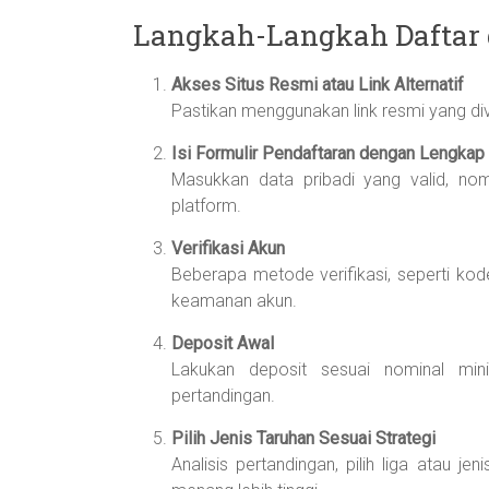
Langkah-Langkah Daftar
Akses Situs Resmi atau Link Alternatif
Pastikan menggunakan link resmi yang di
Isi Formulir Pendaftaran dengan Lengkap
Masukkan data pribadi yang valid, nomo
platform.
Verifikasi Akun
Beberapa metode verifikasi, seperti kod
keamanan akun.
Deposit Awal
Lakukan deposit sesuai nominal min
pertandingan.
Pilih Jenis Taruhan Sesuai Strategi
Analisis pertandingan, pilih liga atau j