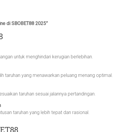
line di SBOBET88 2025”
8
angan untuk menghindari kerugian berlebihan.
milih taruhan yang menawarkan peluang menang optimal.
uaikan taruhan sesuai jalannya pertandingan.
n
san taruhan yang lebih tepat dan rasional.
BET88