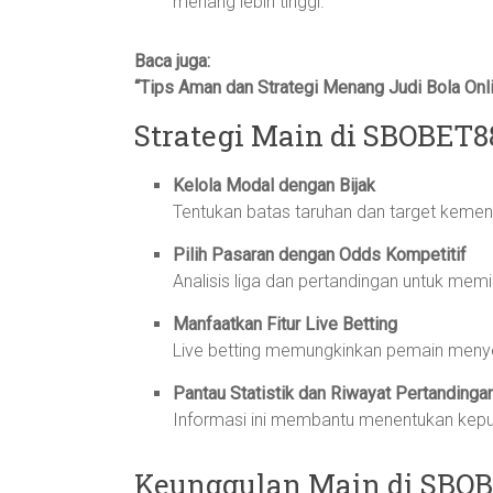
menang lebih tinggi.
Baca juga:
“Tips Aman dan Strategi Menang Judi Bola On
Strategi Main di SBOBET8
Kelola Modal dengan Bijak
Tentukan batas taruhan dan target kemen
Pilih Pasaran dengan Odds Kompetitif
Analisis liga dan pertandingan untuk me
Manfaatkan Fitur Live Betting
Live betting memungkinkan pemain menyes
Pantau Statistik dan Riwayat Pertandinga
Informasi ini membantu menentukan keputu
Keunggulan Main di SBO