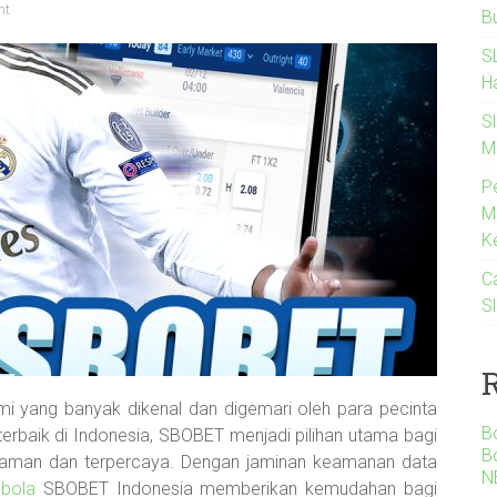
nt
B
S
H
S
M
P
M
K
C
S
smi yang banyak dikenal dan digemari oleh para pecinta
B
terbaik di Indonesia, SBOBET menjadi pilihan utama bagi
B
 aman dan terpercaya. Dengan jaminan keamanan data
N
 bola
SBOBET Indonesia memberikan kemudahan bagi