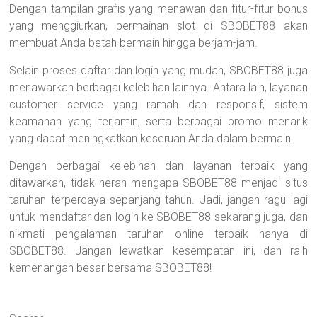
Dengan tampilan grafis yang menawan dan fitur-fitur bonus
yang menggiurkan, permainan slot di SBOBET88 akan
membuat Anda betah bermain hingga berjam-jam.
Selain proses daftar dan login yang mudah, SBOBET88 juga
menawarkan berbagai kelebihan lainnya. Antara lain, layanan
customer service yang ramah dan responsif, sistem
keamanan yang terjamin, serta berbagai promo menarik
yang dapat meningkatkan keseruan Anda dalam bermain.
Dengan berbagai kelebihan dan layanan terbaik yang
ditawarkan, tidak heran mengapa SBOBET88 menjadi situs
taruhan terpercaya sepanjang tahun. Jadi, jangan ragu lagi
untuk mendaftar dan login ke SBOBET88 sekarang juga, dan
nikmati pengalaman taruhan online terbaik hanya di
SBOBET88. Jangan lewatkan kesempatan ini, dan raih
kemenangan besar bersama SBOBET88!