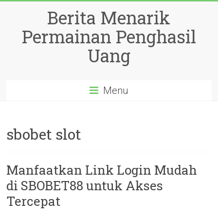
Skip
Berita Menarik
to
content
Permainan Penghasil
Uang
Menu
sbobet slot
Manfaatkan Link Login Mudah
di SBOBET88 untuk Akses
Tercepat