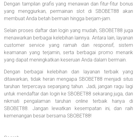
Dengan tampilan grafis yang menawan dan fitur-fitur bonus
yang menggiurkan, permainan slot di SBOBET88 akan
membuat Anda betah bermain hingga berjam-jam.
Selain proses daftar dan login yang mudah, SBOBET88 juga
menawarkan berbagai kelebihan lainnya. Antara lain, layanan
customer service yang ramah dan responsif, sistem
keamanan yang terjamin, serta berbagai promo menarik
yang dapat meningkatkan keseruan Anda dalam bermain.
Dengan berbagai kelebihan dan layanan terbaik yang
ditawarkan, tidak heran mengapa SBOBET88 menjadi situs
taruhan terpercaya sepanjang tahun. Jadi, jangan ragu lagi
untuk mendaftar dan login ke SBOBET88 sekarang juga, dan
nikmati pengalaman taruhan online terbaik hanya di
SBOBET88. Jangan lewatkan kesempatan ini, dan raih
kemenangan besar bersama SBOBET88!