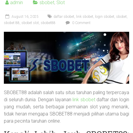
admin
sbobet
,
Slot
August 16, 2025
daftar sbobet
,
link sbobet
,
login sbobet
,
sbobet
,
sbobet 88
,
sbobet slot
,
sbobet88
0 Comment
SBOBET88 adalah salah satu situs taruhan paling terpercaya
di seluruh dunia. Dengan layanan
link sbobet
daftar dan login
yang mudah, serta berbagai permainan slot yang menarik,
tidak heran mengapa SBOBET88 menjadi pilihan utama bagi
para pecinta taruhan online.