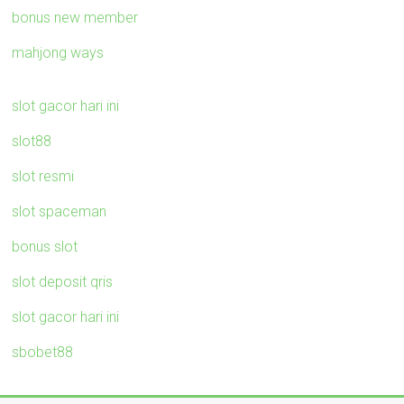
bonus new member
mahjong ways
slot gacor hari ini
slot88
slot resmi
slot spaceman
bonus slot
slot deposit qris
slot gacor hari ini
sbobet88