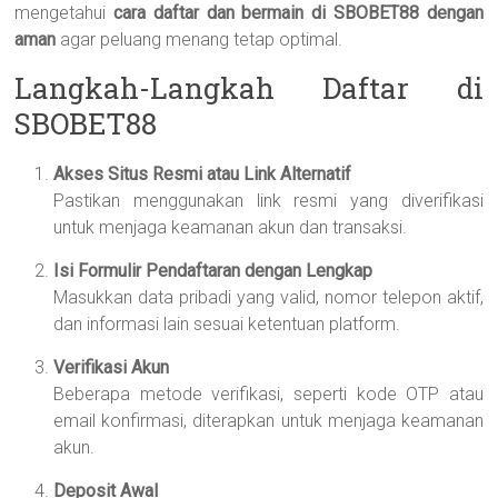
mengetahui
cara daftar dan bermain di SBOBET88 dengan
aman
agar peluang menang tetap optimal.
Langkah-Langkah Daftar di
SBOBET88
Akses Situs Resmi atau Link Alternatif
Pastikan menggunakan link resmi yang diverifikasi
untuk menjaga keamanan akun dan transaksi.
Isi Formulir Pendaftaran dengan Lengkap
Masukkan data pribadi yang valid, nomor telepon aktif,
dan informasi lain sesuai ketentuan platform.
Verifikasi Akun
Beberapa metode verifikasi, seperti kode OTP atau
email konfirmasi, diterapkan untuk menjaga keamanan
akun.
Deposit Awal