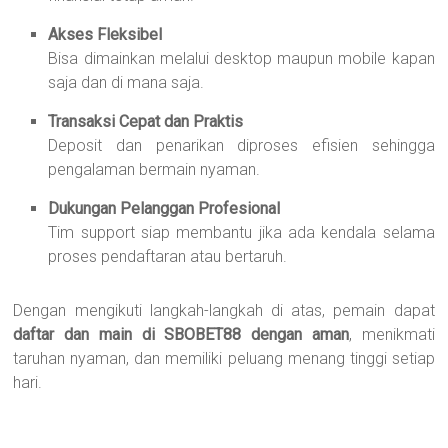
Akses Fleksibel
Bisa dimainkan melalui desktop maupun mobile kapan
saja dan di mana saja.
Transaksi Cepat dan Praktis
Deposit dan penarikan diproses efisien sehingga
pengalaman bermain nyaman.
Dukungan Pelanggan Profesional
Tim support siap membantu jika ada kendala selama
proses pendaftaran atau bertaruh.
Dengan mengikuti langkah-langkah di atas, pemain dapat
daftar dan main di SBOBET88 dengan aman
, menikmati
taruhan nyaman, dan memiliki peluang menang tinggi setiap
hari.